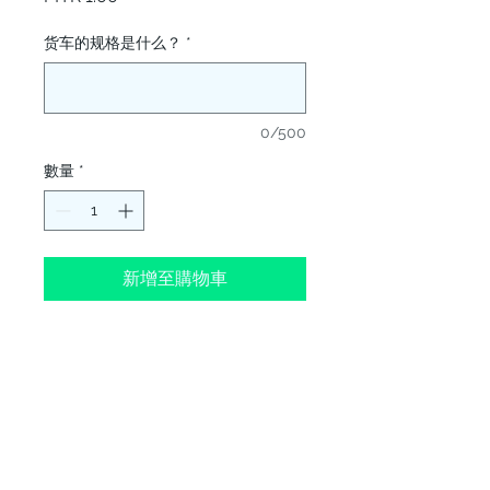
货车的规格是什么？
*
0/500
數量
*
新增至購物車
更宽的接近角和离开角一体式
直底盘带 负载传感比例阀
（LSPV）